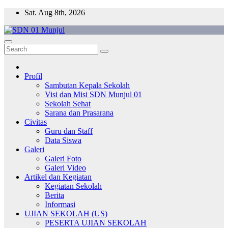
Skip
Sat. Aug 8th, 2026
to
content
Profil
Sambutan Kepala Sekolah
Visi dan Misi SDN Munjul 01
Sekolah Sehat
Sarana dan Prasarana
Civitas
Guru dan Staff
Data Siswa
Galeri
Galeri Foto
Galeri Video
Artikel dan Kegiatan
Kegiatan Sekolah
Berita
Informasi
UJIAN SEKOLAH (US)
PESERTA UJIAN SEKOLAH