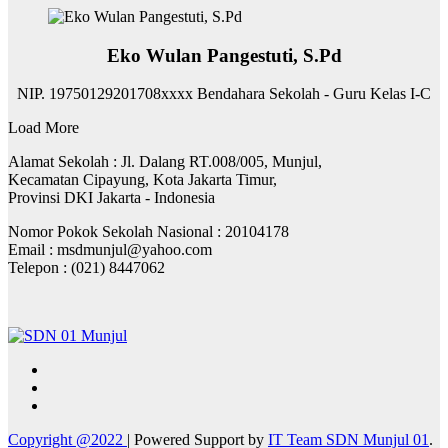
Eko Wulan Pangestuti, S.Pd
NIP. ‌19750129201708xxxx Bendahara Sekolah - Guru Kelas I-C
Load More
Alamat Sekolah : Jl. Dalang RT.008/005, Munjul,
Kecamatan Cipayung, Kota Jakarta Timur,
Provinsi DKI Jakarta - Indonesia
Nomor Pokok Sekolah Nasional : 20104178
Email : msdmunjul@yahoo.com
Telepon : (021) 8447062
Copyright @2022
|
Powered Support by
IT Team SDN Munjul 01
.